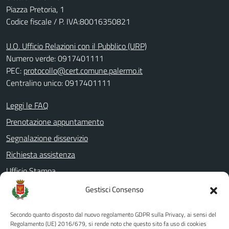
Piazza Pretoria, 1
Codice fiscale / P. IVA:80016350821
U.O. Ufficio Relazioni con il Pubblico (URP)
Numero verde: 0917401111
PEC:
protocollo@cert.comune.palermo.it
Centralino unico: 0917401111
Leggi le FAQ
Prenotazione appuntamento
Segnalazione disservizio
Richiesta assistenza
Ufficio Stampa
Amministrazione Trasparente
Gestisci Consenso
Albo pretorio
Secondo quanto disposto dal nuovo regolamento GDPR sulla Privacy, ai sensi del
Informativa privacy
Regolamento (UE) 2016/679, si rende noto che questo sito fa uso di cookies