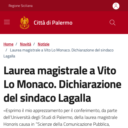
Vai ai contenuti
Vai al footer
Regione Siciliana
Città di Palermo
Home
/
Novità
/
Notizie
/
Laurea magistrale a Vito Lo Monaco. Dichiarazione del sindaco
Lagalla
Laurea magistrale a Vito
Lo Monaco. Dichiarazione
del sindaco Lagalla
Dettagli della notizia
«Esprimo il mio apprezzamento per il conferimento, da parte
dell’Università degli Studi di Palermo, della laurea magistrale
Honoris causa in “Scienze della Comunicazione Pubblica,