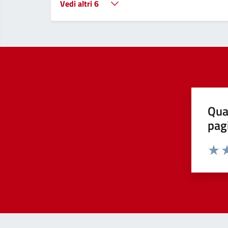
Vedi altri 6
Qua
pag
Valut
Va