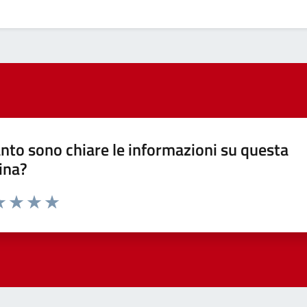
nto sono chiare le informazioni su questa
ina?
a 1 stelle su 5
luta 2 stelle su 5
Valuta 3 stelle su 5
Valuta 4 stelle su 5
Valuta 5 stelle su 5