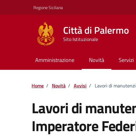
Vai ai contenuti
Vai al footer
Regione Siciliana
Città di Palermo
Sito Istituzionale
Amministrazione
Novità
Servizi
Home
/
Novità
/
Avvisi
/
Lavori di manutenzio
Lavori di manuten
Imperatore Federi