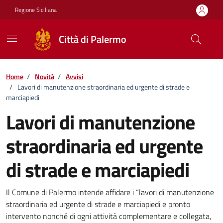
Vai ai contenuti
Vai al footer
Regione Siciliana
Città di Palermo
Home
/
Novità
/
Avvisi
/
Lavori di manutenzione straordinaria ed urgente di strade e
marciapiedi
Lavori di manutenzione
straordinaria ed urgente
di strade e marciapiedi
Dettagli della notizia
Il Comune di Palermo intende affidare i “lavori di manutenzione
straordinaria ed urgente di strade e marciapiedi e pronto
intervento nonché di ogni attività complementare e collegata,