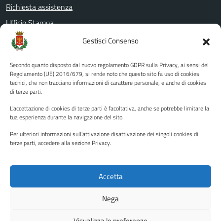
Richiesta assistenza
Ufficio Stampa
Amministrazione Trasparente
Gestisci Consenso
Albo pretorio
Secondo quanto disposto dal nuovo regolamento GDPR sulla Privacy, ai sensi del
Informativa privacy
Regolamento (UE) 2016/679, si rende noto che questo sito fa uso di cookies
tecnici, che non tracciano informazioni di carattere personale, e anche di cookies
Note legali
di terze parti.
Dichiarazione di accessibilità
L'accettazione di cookies di terze parti è facoltativa, anche se potrebbe limitare la
Piano di miglioramento del sito
tua esperienza durante la navigazione del sito.
Per ulteriori informazioni sull'attivazione disattivazione dei singoli cookies di
terze parti, accedere alla sezione Privacy.
SEGUICI SU
Facebook
YouTube
Twitter
Instagram
Accetta
Nega
Media policy
Mappa del sito
Visualizza le preferenze