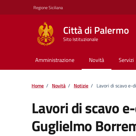
Vai ai contenuti
Vai al footer
Regione Siciliana
Città di Palermo
Sito Istituzionale
Amministrazione
Novità
Servizi
Home
/
Novità
/
Notizie
/
Lavori di scavo e-d
Lavori di scavo e-
Guglielmo Borrem