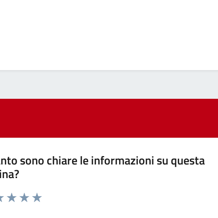
nto sono chiare le informazioni su questa
ina?
a 1 stelle su 5
luta 2 stelle su 5
Valuta 3 stelle su 5
Valuta 4 stelle su 5
Valuta 5 stelle su 5