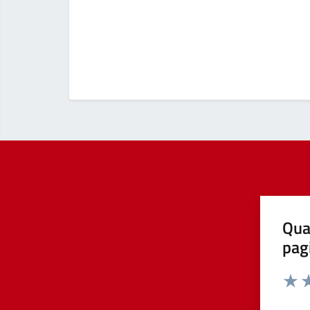
Qua
pag
Valut
Va