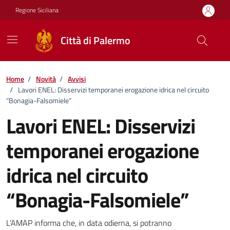
Vai ai contenuti
Vai al footer
Regione Siciliana
Città di Palermo
Home
/
Novità
/
Avvisi
/
Lavori ENEL: Disservizi temporanei erogazione idrica nel circuito
“Bonagia-Falsomiele”
Lavori ENEL: Disservizi
temporanei erogazione
idrica nel circuito
“Bonagia-Falsomiele”
Dettagli della notizia
L’AMAP informa che, in data odierna, si potranno