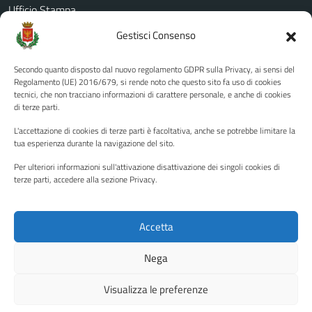
Ufficio Stampa
Amministrazione Trasparente
Gestisci Consenso
Albo pretorio
Secondo quanto disposto dal nuovo regolamento GDPR sulla Privacy, ai sensi del
Informativa privacy
Regolamento (UE) 2016/679, si rende noto che questo sito fa uso di cookies
tecnici, che non tracciano informazioni di carattere personale, e anche di cookies
Note legali
di terze parti.
Dichiarazione di accessibilità
L'accettazione di cookies di terze parti è facoltativa, anche se potrebbe limitare la
Piano di miglioramento del sito
tua esperienza durante la navigazione del sito.
Per ulteriori informazioni sull'attivazione disattivazione dei singoli cookies di
terze parti, accedere alla sezione Privacy.
SEGUICI SU
Facebook
YouTube
Twitter
Instagram
Accetta
Nega
Media policy
Mappa del sito
Visualizza le preferenze
Copyright © 2026 - Città di Palermo •
Powered by Sispi