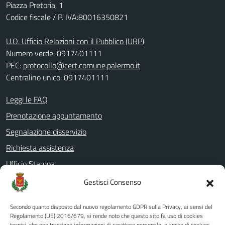
Piazza Pretoria, 1
Codice fiscale / P. IVA:80016350821
U.O. Ufficio Relazioni con il Pubblico (URP)
Numero verde: 0917401111
PEC:
protocollo@cert.comune.palermo.it
Centralino unico: 0917401111
Leggi le FAQ
Prenotazione appuntamento
Segnalazione disservizio
Richiesta assistenza
Ufficio Stampa
Amministrazione Trasparente
Gestisci Consenso
Albo pretorio
Secondo quanto disposto dal nuovo regolamento GDPR sulla Privacy, ai sensi del
Informativa privacy
Regolamento (UE) 2016/679, si rende noto che questo sito fa uso di cookies
tecnici, che non tracciano informazioni di carattere personale, e anche di cookies