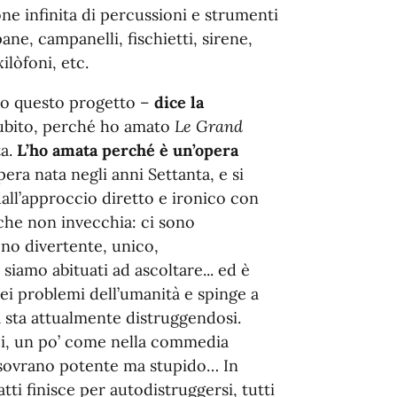
ne infinita di percussioni e strumenti
ane, campanelli, fischietti, sirene,
ilòfoni, etc.
o questo progetto –
dice la
subito, perché ho amato
Le Grand
ta.
L’ho amata perché è un’opera
pera nata negli anni Settanta, e si
dall’approccio diretto e ironico con
 che non invecchia: ci sono
ono divertente, unico,
iamo abituati ad ascoltare... ed è
ei problemi dell’umanità e spinge a
à sta attualmente distruggendosi.
pi, un po’ come nella commedia
 il sovrano potente ma stupido… In
tti finisce per autodistruggersi, tutti