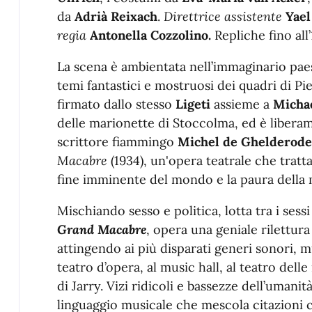
da
Adrià Reixach
.
Direttrice assistente
Yael
regia
Antonella Cozzolino.
Repliche fino all
La scena è ambientata nell’immaginario paes
temi fantastici e mostruosi dei quadri di Pi
firmato dallo stesso
Ligeti
assieme a
Micha
delle marionette di Stoccolma, ed è libera
scrittore fiammingo
Michel de Ghelderode
Macabre
(1934), un'opera teatrale che tratta 
fine imminente del mondo e la paura della 
Mischiando sesso e politica, lotta tra i sess
Grand Macabre
, opera una geniale rilettura 
attingendo ai più disparati generi sonori, mu
teatro d’opera, al music hall, al teatro delle
di
Jarry. Vizi ridicoli e bassezze dell’uman
linguaggio musicale che mescola citazioni c