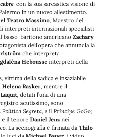
cabre
,
con la sua sarcastica visione di
Palermo in un nuovo allestimento.
del Teatro Massimo
, Maestro del
di interpreti internazionali specialisti
al basso-baritono americano
Zachary
otagonista dell’opera
che annuncia la
rlström
che interpreta
gdaléna Hebousse
interpreti della
s,
vittima
della
sadica e insaziabile
o
Helena Rasker
, mentre il
 Laquit
,
dotati l’una
di una
 registro acutissimo, sono
a Politica Segreta
, e
il
Principe GoGo
;
d
e
il tenore
Daniel Jenz
nei
co
. La scenografia è firmata da
Thilo
, le luci da
Michael Bauer
, i video