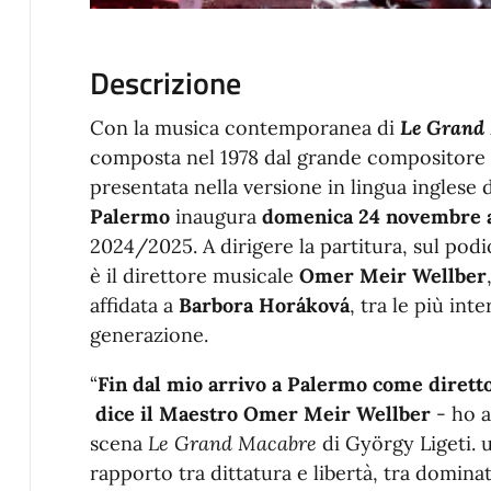
Descrizione
Con la musica contemporanea di
Le Grand
composta nel 1978 dal grande compositore
presentata nella versione in lingua inglese d
Palermo
inaugura
domenica 24 novembre a
2024/2025. A dirigere la partitura, sul podio
è il direttore musicale
Omer Meir Wellber
affidata a
Barbora Horáková
, tra le più int
generazione.
“
Fin dal mio arrivo a Palermo come diret
dice il Maestro
Omer Meir Wellber
- ho a
scena
Le Grand Macabre
di György Ligeti. 
rapporto tra dittatura e libertà, tra dominat