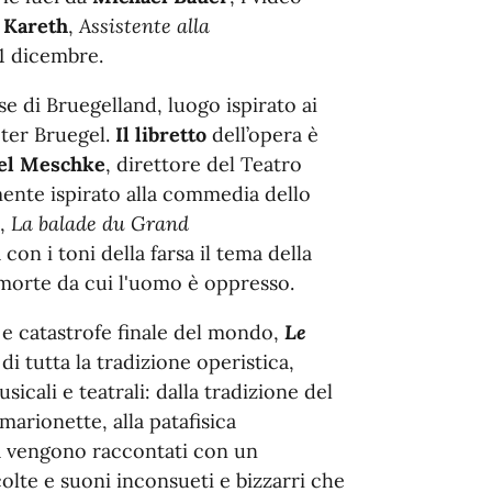
 Kareth
,
Assistente alla
’1 dicembre.
e di Bruegelland, luogo ispirato ai
eter Bruegel.
Il libretto
dell’opera è
el Meschke
, direttore del Teatro
mente ispirato alla commedia dello
,
La balade du Grand
con i toni della farsa il tema della
morte da cui l'uomo è oppresso.
i e catastrofe finale del mondo,
Le
di tutta la tradizione operistica,
sicali e teatrali: dalla tradizione del
 marionette, alla patafisica
ità vengono raccontati con un
olte e suoni inconsueti e bizzarri che