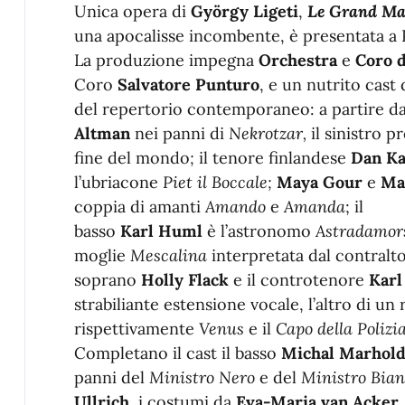
Unica opera di
György
Ligeti
,
Le Grand Ma
una apocalisse incombente, è presentata a 
La produzione impegna
Orchestra
e
Coro 
Coro
Salvatore Punturo
, e un nutrito cast 
del repertorio contemporaneo: a partire d
Altman
nei panni di
Nekrotzar,
il sinistro
pr
fine del mondo
;
il tenore finlandese
Dan Ka
l’ubriacone
Piet il Boccale;
Maya Gour
e
Ma
coppia di amanti
Amando
e
Amanda
; il
basso
Karl
Huml
è
l’astronomo
Astradamor
moglie
Mescalina
interpretata dal contralt
soprano
Holly Flack
e
il controtenore
Karl
strabiliante estensione vocale, l’altro di un
rispettivamente
Venus
e
il
Capo della Polizi
Completano il cast il basso
Michal Marhol
panni
del
Ministro Nero
e del
Ministro Bian
Ullrich
, i costumi da
Eva-Maria van Acker