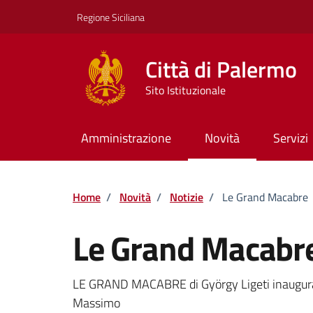
Vai ai contenuti
Vai al footer
Regione Siciliana
Città di Palermo
Sito Istituzionale
Amministrazione
Novità
Servizi
Home
/
Novità
/
Notizie
/
Le Grand Macabre
Le Grand Macabr
Dettagli della notizi
LE GRAND MACABRE di György Ligeti inaugura
Massimo