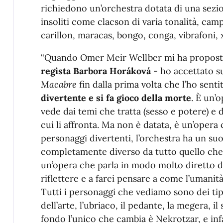
richiedono un’orchestra dotata di una sezio
insoliti come clacson di varia tonalità, camp
carillon, maracas, bongo, conga, vibrafoni, x
“Quando Omer Meir Wellber mi ha propost
regista
Barbora Horáková
- ho accettato 
Macabre
fin dalla prima volta che l’ho senti
divertente e si fa gioco della morte
. È un’o
vede dai temi che tratta (sesso e potere) e 
cui li affronta. Ma non è datata, è un’opera
personaggi divertenti, l’orchestra ha un su
completamente diverso da tutto quello che s
un’opera che parla in modo molto diretto d
riflettere e a farci pensare a come l’umanit
Tutti i
personaggi che vediamo sono dei ti
dell’arte, l’ubriaco, il pedante, la megera,
fondo l’unico che cambia è Nekrotzar, e infa