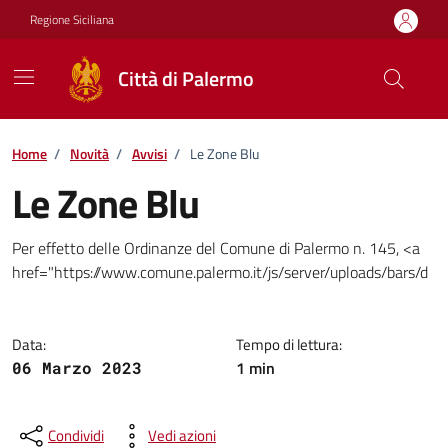
Vai ai contenuti
Vai al footer
Regione Siciliana
Città di Palermo
Home
/
Novità
/
Avvisi
/
Le Zone Blu
Le Zone Blu
Dettagli della notizia
Per effetto delle Ordinanze del Comune di Palermo n. 145, <a
href="https://www.comune.palermo.it/js/server/uploads/bars/d
Data:
Tempo di lettura:
1 min
06 Marzo 2023
Condividi
Vedi azioni