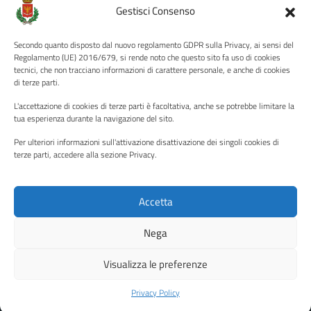
Amministrazione Trasparente
Gestisci Consenso
Albo pretorio
Secondo quanto disposto dal nuovo regolamento GDPR sulla Privacy, ai sensi del
Informativa privacy
Regolamento (UE) 2016/679, si rende noto che questo sito fa uso di cookies
tecnici, che non tracciano informazioni di carattere personale, e anche di cookies
Note legali
di terze parti.
Dichiarazione di accessibilità
L'accettazione di cookies di terze parti è facoltativa, anche se potrebbe limitare la
Piano di miglioramento del sito
tua esperienza durante la navigazione del sito.
Per ulteriori informazioni sull'attivazione disattivazione dei singoli cookies di
terze parti, accedere alla sezione Privacy.
SEGUICI SU
Facebook
YouTube
Twitter
Instagram
Accetta
Nega
Media policy
Mappa del sito
Visualizza le preferenze
Copyright © 2026 - Città di Palermo •
Powered by Sispi
Privacy Policy