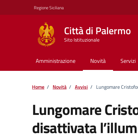
Vai ai contenuti
Vai al footer
Regione Siciliana
Città di Palermo
Sito Istituzionale
Amministrazione
Novità
Servizi
Home
/
Novità
/
Avvisi
/
Lungomare Cristofor
Lungomare Crist
disattivata l’illu