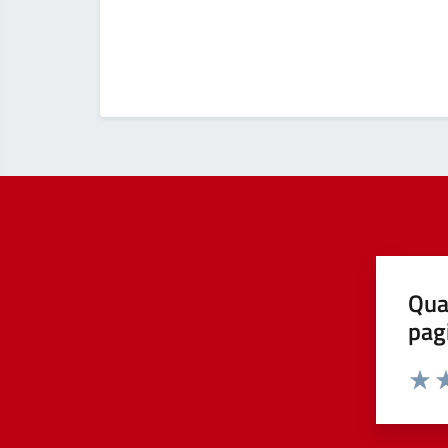
Qua
pag
Valut
Va