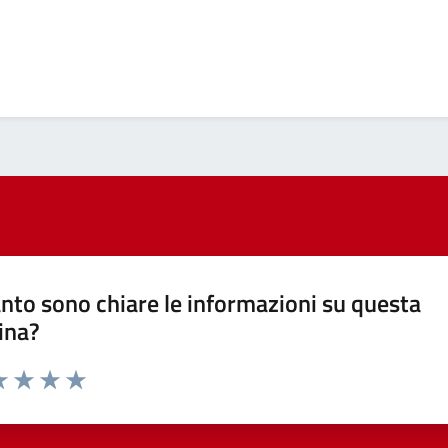
nto sono chiare le informazioni su questa
ina?
a 1 stelle su 5
luta 2 stelle su 5
Valuta 3 stelle su 5
Valuta 4 stelle su 5
Valuta 5 stelle su 5