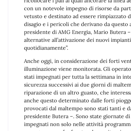
ricollocare i pali ai quali ancorare la linea 
con un notevole impegno di risorse da par
vetusto e destinato ad essere rimpiazzato 
disagio e i pericoli che derivano da questo 
presidente di AMG Energia, Mario Butera –
alternative all’attivazione dei nuovi impiant
quotidianamente”.
Anche oggi, in considerazione dei forti venti
illuminazione viene monitorata. Gli opera
stati impegnati per tutta la settimana in int
sicurezza successivi ai due giorni di malt
riparazione di un altro guasto, che interess
anche questo determinato dalle forti piogge
provocati dal maltempo sono stati tanti e d
presidente Butera –. Sono state giornate di
impegnati non solo nelle attività programm