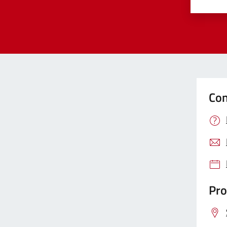
Valut
Va
Con
Pro