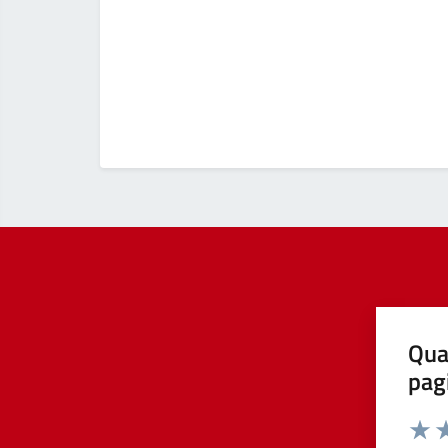
Qua
pag