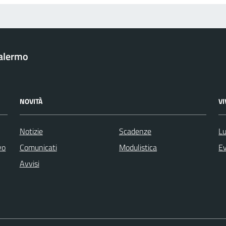
Palermo
NOVITÀ
V
Notizie
Scadenze
Lu
vo
Comunicati
Modulistica
Ev
Avvisi