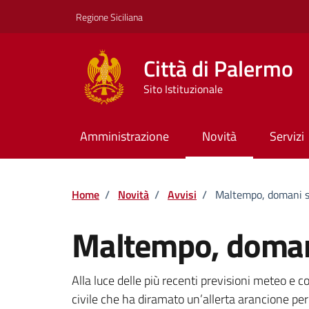
Vai ai contenuti
Vai al footer
Regione Siciliana
Città di Palermo
Sito Istituzionale
Amministrazione
Novità
Servizi
Home
/
Novità
/
Avvisi
/
Maltempo, domani s
Maltempo, doman
Dettagli della notizi
Alla luce delle più recenti previsioni meteo e 
civile che ha diramato un’allerta arancione pe