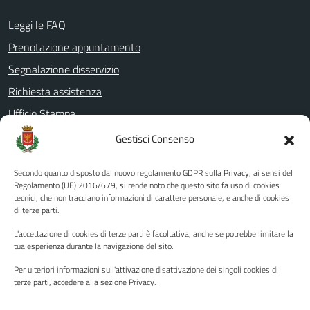
Leggi le FAQ
Prenotazione appuntamento
Segnalazione disservizio
Richiesta assistenza
Ufficio Stampa
Amministrazione Trasparente
Gestisci Consenso
Albo pretorio
Secondo quanto disposto dal nuovo regolamento GDPR sulla Privacy, ai sensi del
Informativa privacy
Regolamento (UE) 2016/679, si rende noto che questo sito fa uso di cookies
tecnici, che non tracciano informazioni di carattere personale, e anche di cookies
Note legali
di terze parti.
Dichiarazione di accessibilità
L'accettazione di cookies di terze parti è facoltativa, anche se potrebbe limitare la
Piano di miglioramento del sito
tua esperienza durante la navigazione del sito.
Per ulteriori informazioni sull'attivazione disattivazione dei singoli cookies di
terze parti, accedere alla sezione Privacy.
SEGUICI SU