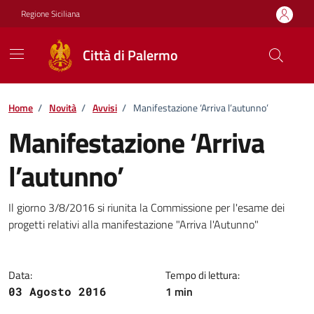
Vai ai contenuti
Vai al footer
Regione Siciliana
Città di Palermo
Home
/
Novità
/
Avvisi
/
Manifestazione ‘Arriva l’autunno’
Manifestazione ‘Arriva
l’autunno’
Dettagli della notizia
Il giorno 3/8/2016 si riunita la Commissione per l'esame dei
progetti relativi alla manifestazione "Arriva l'Autunno"
Data:
Tempo di lettura:
1 min
03 Agosto 2016