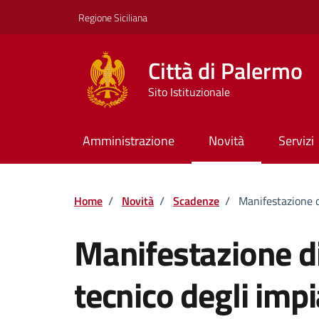
Vai ai contenuti
Vai al footer
Regione Siciliana
Città di Palermo
Sito Istituzionale
Amministrazione
Novità
Servizi
Home
/
Novità
/
Scadenze
/
Manifestazione di
Manifestazione di
tecnico degli impi