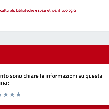
culturali, biblioteche e spazi etnoantropologici
nto sono chiare le informazioni su questa
ina?
a 1 stelle su 5
luta 2 stelle su 5
Valuta 3 stelle su 5
Valuta 4 stelle su 5
Valuta 5 stelle su 5