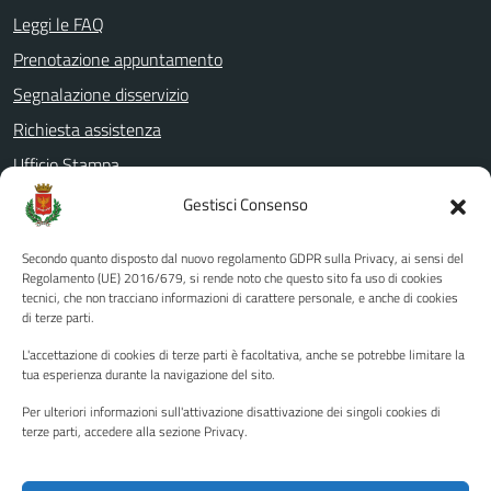
Leggi le FAQ
Prenotazione appuntamento
Segnalazione disservizio
Richiesta assistenza
Ufficio Stampa
Amministrazione Trasparente
Gestisci Consenso
Albo pretorio
Secondo quanto disposto dal nuovo regolamento GDPR sulla Privacy, ai sensi del
Informativa privacy
Regolamento (UE) 2016/679, si rende noto che questo sito fa uso di cookies
tecnici, che non tracciano informazioni di carattere personale, e anche di cookies
Note legali
di terze parti.
Dichiarazione di accessibilità
L'accettazione di cookies di terze parti è facoltativa, anche se potrebbe limitare la
Piano di miglioramento del sito
tua esperienza durante la navigazione del sito.
Per ulteriori informazioni sull'attivazione disattivazione dei singoli cookies di
terze parti, accedere alla sezione Privacy.
SEGUICI SU