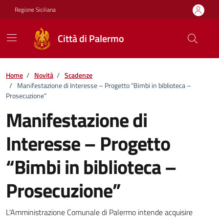
Vai ai contenuti
Vai al footer
Regione Siciliana
Città di Palermo
Home
/
Novità
/
Scadenze
/
Manifestazione di Interesse – Progetto “Bimbi in biblioteca –
Prosecuzione”
Manifestazione di
Interesse – Progetto
“Bimbi in biblioteca –
Prosecuzione”
Dettagli della notizia
L'Amministrazione Comunale di Palermo intende acquisire