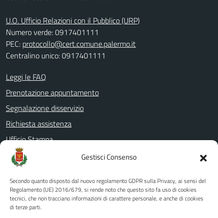
U.O. Ufficio Relazioni con il Pubblico (URP)
Numero verde: 0917401111
PEC:
protocollo@cert.comune.palermo.it
Centralino unico: 0917401111
Leggi le FAQ
Prenotazione appuntamento
Segnalazione disservizio
Richiesta assistenza
Ufficio Stampa
Amministrazione Trasparente
Gestisci Consenso
Albo pretorio
Secondo quanto disposto dal nuovo regolamento GDPR sulla Privacy, ai sensi del
Informativa privacy
Regolamento (UE) 2016/679, si rende noto che questo sito fa uso di cookies
tecnici, che non tracciano informazioni di carattere personale, e anche di cookies
Note legali
di terze parti.
Dichiarazione di accessibilità