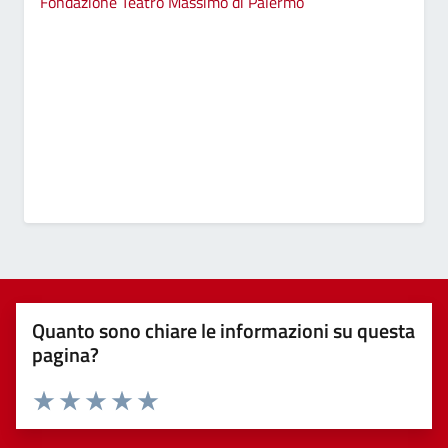
Fondazione Teatro Massimo di Palermo
Quanto sono chiare le informazioni su questa
pagina?
Valuta 1 stelle su 5
Valuta 2 stelle su 5
Valuta 3 stelle su 5
Valuta 4 stelle su 5
Valuta 5 stelle su 5