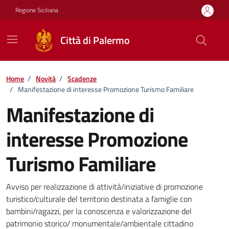
Vai ai contenuti
Vai al footer
Regione Siciliana
Città di Palermo
Home
/
Novità
/
Scadenze
/
Manifestazione di interesse Promozione Turismo Familiare
Manifestazione di
interesse Promozione
Turismo Familiare
Dettagli della notizia
Avviso per realizzazione di attività/iniziative di promozione
turistico/culturale del territorio destinata a famiglie con
bambini/ragazzi, per la conoscenza e valorizzazione del
patrimonio storico/ monumentale/ambientale cittadino