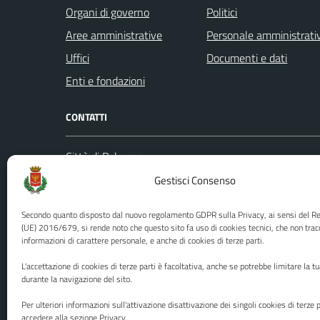
Organi di governo
Politici
Aree amministrative
Personale amministrati
Uffici
Documenti e dati
Enti e fondazioni
CONTATTI
Città di Palermo
Leggi le
Piazza Pretoria, 1
Gestisci Consenso
Prenota
Codice fiscale / P. IVA:80016350821
Segnalazi
Secondo quanto disposto dal nuovo regolamento GDPR sulla Privacy, ai sensi del 
U.O. Ufficio Relazioni con il Pubblico
Richiest
(UE) 2016/679, si rende noto che questo sito fa uso di cookies tecnici, che non trac
informazioni di carattere personale, e anche di cookies di terze parti.
(URP)
Ufficio 
Numero verde: 0917401111
L'accettazione di cookies di terze parti è facoltativa, anche se potrebbe limitare la t
PEC:
protocollo@cert.comune.palermo.it
durante la navigazione del sito.
Centralino unico: 0917401111
Per ulteriori informazioni sull'attivazione disattivazione dei singoli cookies di terze p
accedere alla sezione Privacy.