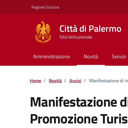
Vai ai contenuti
Vai al footer
Regione Siciliana
Città di Palermo
Sito Istituzionale
Amministrazione
Novità
Servizi
Home
/
Novità
/
Avvisi
/
Manifestazione di i
Manifestazione di
Promozione Turis