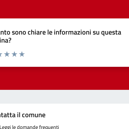
nto sono chiare le informazioni su questa
ina?
a 1 stelle su 5
luta 2 stelle su 5
Valuta 3 stelle su 5
Valuta 4 stelle su 5
Valuta 5 stelle su 5
tatta il comune
Leggi le domande frequenti