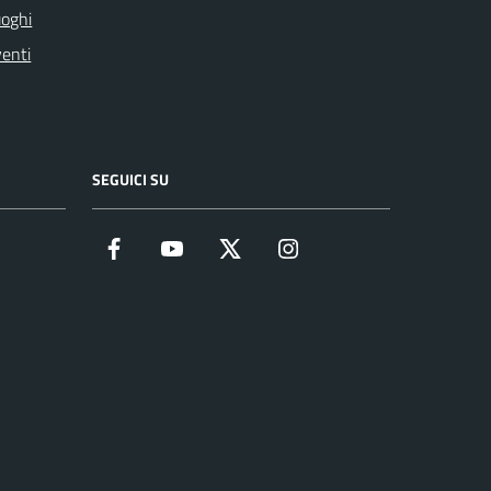
oghi
enti
SEGUICI SU
Facebook
YouTube
Twitter
Instagram