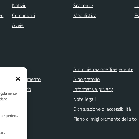
Notizie
Scadenze
Lu
vo
Comunicati
Modulistica
Ev
Avvisi
 FAQ
Amministrazione Trasparente
zione appuntamento
Albo pretorio
one disservizio
Informativa privacy
Regolamento
a assistenza
Note legali
ciano
Stampa
Dichiarazione di accessibilità
ua esperienza
Piano di miglioramento del sito
arti,