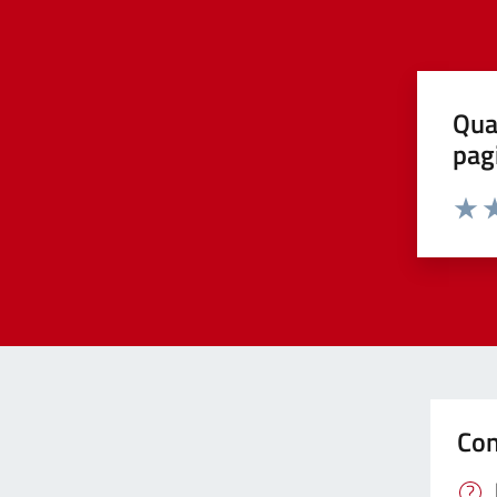
Qua
pag
Valut
Va
Con