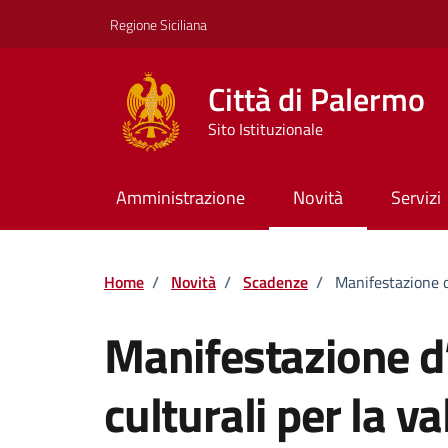
Vai ai contenuti
Vai al footer
Regione Siciliana
Città di Palermo
Sito Istituzionale
Amministrazione
Novità
Servizi
Home
/
Novità
/
Scadenze
/
Manifestazione d
Manifestazione d’
culturali per la v