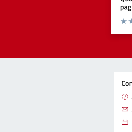
pag
Valut
Va
Con