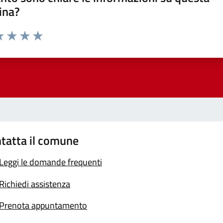
ina?
a 1 stelle su 5
luta 2 stelle su 5
Valuta 3 stelle su 5
Valuta 4 stelle su 5
Valuta 5 stelle su 5
tatta il comune
Leggi le domande frequenti
Richiedi assistenza
Prenota appuntamento