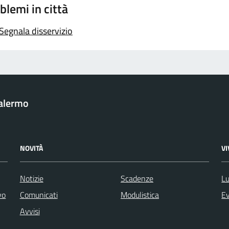
blemi in città
Segnala disservizio
Palermo
NOVITÀ
V
Notizie
Scadenze
Lu
vo
Comunicati
Modulistica
Ev
Avvisi