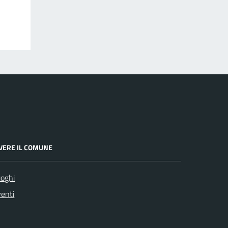
IVERE IL COMUNE
oghi
enti