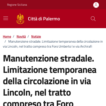
Vai ai contenuti
Vai al footer
Regione Siciliana
Città di Palermo
Home
/
Novità
/
Notizie
/
Manutenzione stradale. Limitazione temporanea della circolazione in
via Lincoln, nel tratto compreso tra Foro Umberto I e via Archirafi
Manutenzione stradale.
Limitazione temporanea
della circolazione in via
Lincoln, nel tratto
compreso tra Foro