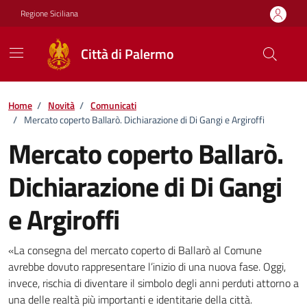
Vai ai contenuti
Vai al footer
Regione Siciliana
Città di Palermo
Home
/
Novità
/
Comunicati
/
Mercato coperto Ballarò. Dichiarazione di Di Gangi e Argiroffi
Mercato coperto Ballarò.
Dichiarazione di Di Gangi
e Argiroffi
Dettagli della notizia
«La consegna del mercato coperto di Ballarò al Comune
avrebbe dovuto rappresentare l’inizio di una nuova fase. Oggi,
invece, rischia di diventare il simbolo degli anni perduti attorno a
una delle realtà più importanti e identitarie della città.