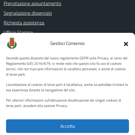
Prenotazione appuntamento
Segnalazione disservizio
Richiesta assistenza
Ufficio Stampa
Amministrazione Trasparente
Gestisci Consenso
Albo pretorio
Secondo quanto disposto dal nuovo regolamento GDPR sulla Privacy, ai sensi del
Informativa privacy
Regolamento (UE) 2016/679, si rende noto che questo sito fa uso di cookies
tecnici, che non tracciano informazioni di carattere personale, e anche di cookies
Note legali
di terze parti.
Dichiarazione di accessibilità
L'accettazione di cookies di terze parti è facoltativa, anche se potrebbe limitare la
Piano di miglioramento del sito
tua esperienza durante la navigazione del sito.
Per ulteriori informazioni sull'attivazione disattivazione dei singoli cookies di
terze parti, accedere alla sezione Privacy.
SEGUICI SU
Facebook
YouTube
Twitter
Instagram
Accetta