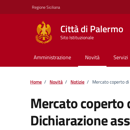
Vai ai contenuti
Vai al footer
Regione Siciliana
Città di Palermo
Sito Istituzionale
Amministrazione
Novità
Servizi
Home
/
Novità
/
Notizie
/
Mercato coperto di 
Mercato coperto d
Dichiarazione ass