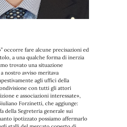
ò” occorre fare alcune precisazioni ed
tolo, a una qualche forma di inerzia
iamo trovato una situazione
a nostro avviso meritava
pestivamente agli uffici della
ndivisione con tutti gli attori
izione e associazioni interessate»,
Giuliano Forzinetti, che aggiunge:
fa della Segreteria generale sui
quanto ipotizzato possiamo affermarlo
gli stalli del mercato coperto di