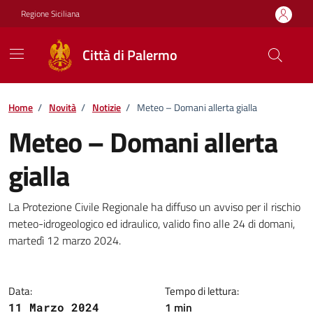
Vai ai contenuti
Vai al footer
Regione Siciliana
Città di Palermo
Home
/
Novità
/
Notizie
/
Meteo – Domani allerta gialla
Meteo – Domani allerta
gialla
Dettagli della notizia
La Protezione Civile Regionale ha diffuso un avviso per il rischio
meteo-idrogeologico ed idraulico, valido fino alle 24 di domani,
martedì 12 marzo 2024.
Data:
Tempo di lettura:
1 min
11 Marzo 2024