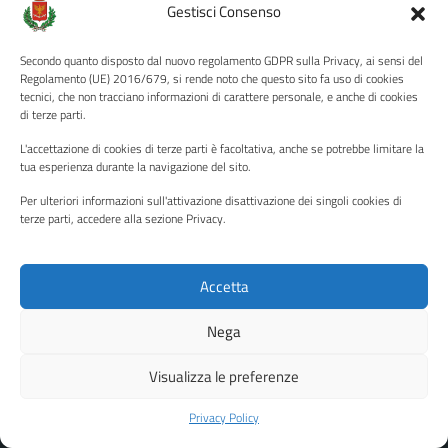
Amministrazione Trasparente
Gestisci Consenso
Albo pretorio
Secondo quanto disposto dal nuovo regolamento GDPR sulla Privacy, ai sensi del
Informativa privacy
Regolamento (UE) 2016/679, si rende noto che questo sito fa uso di cookies
tecnici, che non tracciano informazioni di carattere personale, e anche di cookies
Note legali
di terze parti.
Dichiarazione di accessibilità
L'accettazione di cookies di terze parti è facoltativa, anche se potrebbe limitare la
Piano di miglioramento del sito
tua esperienza durante la navigazione del sito.
Per ulteriori informazioni sull'attivazione disattivazione dei singoli cookies di
terze parti, accedere alla sezione Privacy.
SEGUICI SU
Facebook
YouTube
Twitter
Instagram
Accetta
Nega
Media policy
Mappa del sito
Visualizza le preferenze
Copyright © 2026 - Città di Palermo •
Powered by Sispi
Privacy Policy