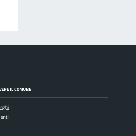
IVERE IL COMUNE
oghi
enti