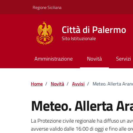
Vai ai contenuti
Vai al footer
Regione Siciliana
Città di Palermo
Sito Istituzionale
Amministrazione
Novità
Servizi
Home
/
Novità
/
Avvisi
/
Meteo. Allerta Aran
Meteo. Allerta Ar
Dettagli della notizi
La Protezione civile regionale ha diffuso un 
avverse valido dalle 16:00 di oggi e fino alle 