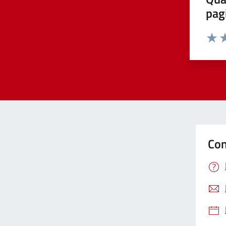
pag
Valut
Va
Con