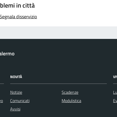
blemi in città
Segnala disservizio
Palermo
NOVITÀ
V
Notizie
Scadenze
Lu
vo
Comunicati
Modulistica
Ev
Avvisi