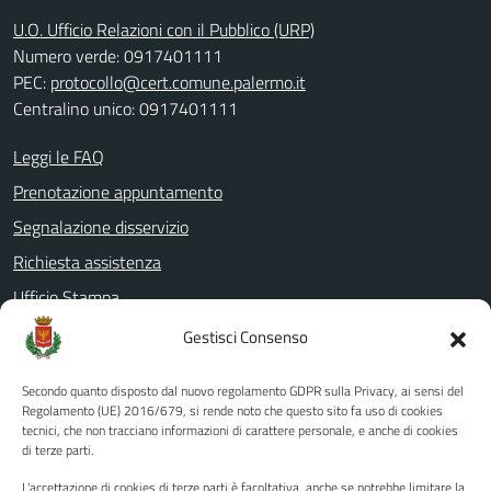
U.O. Ufficio Relazioni con il Pubblico (URP)
Numero verde: 0917401111
PEC:
protocollo@cert.comune.palermo.it
Centralino unico: 0917401111
Leggi le FAQ
Prenotazione appuntamento
Segnalazione disservizio
Richiesta assistenza
Ufficio Stampa
Amministrazione Trasparente
Gestisci Consenso
Albo pretorio
Secondo quanto disposto dal nuovo regolamento GDPR sulla Privacy, ai sensi del
Informativa privacy
Regolamento (UE) 2016/679, si rende noto che questo sito fa uso di cookies
tecnici, che non tracciano informazioni di carattere personale, e anche di cookies
Note legali
di terze parti.
Dichiarazione di accessibilità
L'accettazione di cookies di terze parti è facoltativa, anche se potrebbe limitare la