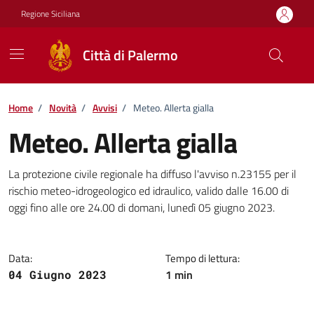
Vai ai contenuti
Vai al footer
Regione Siciliana
Città di Palermo
Home
/
Novità
/
Avvisi
/
Meteo. Allerta gialla
Meteo. Allerta gialla
Dettagli della notizia
La protezione civile regionale ha diffuso l'avviso n.23155 per il
rischio meteo-idrogeologico ed idraulico, valido dalle 16.00 di
oggi fino alle ore 24.00 di domani, lunedì 05 giugno 2023.
Data:
Tempo di lettura:
1 min
04 Giugno 2023