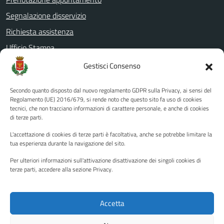
Segnalazione disservizio
Richiesta assistenza
Ufficio Stampa
Amministrazione Trasparente
Gestisci Consenso
Albo pretorio
Secondo quanto disposto dal nuovo regolamento GDPR sulla Privacy, ai sensi del
Informativa privacy
Regolamento (UE) 2016/679, si rende noto che questo sito fa uso di cookies
tecnici, che non tracciano informazioni di carattere personale, e anche di cookies
Note legali
di terze parti.
Dichiarazione di accessibilità
L'accettazione di cookies di terze parti è facoltativa, anche se potrebbe limitare la
Piano di miglioramento del sito
tua esperienza durante la navigazione del sito.
Per ulteriori informazioni sull'attivazione disattivazione dei singoli cookies di
terze parti, accedere alla sezione Privacy.
SEGUICI SU
Facebook
YouTube
Twitter
Instagram
Accetta