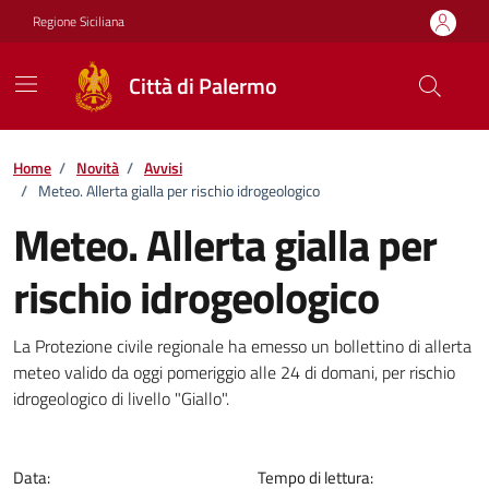
Vai ai contenuti
Vai al footer
Regione Siciliana
Città di Palermo
Home
/
Novità
/
Avvisi
/
Meteo. Allerta gialla per rischio idrogeologico
Meteo. Allerta gialla per
rischio idrogeologico
Dettagli della notizia
La Protezione civile regionale ha emesso un bollettino di allerta
meteo valido da oggi pomeriggio alle 24 di domani, per rischio
idrogeologico di livello "Giallo".
Data:
Tempo di lettura: