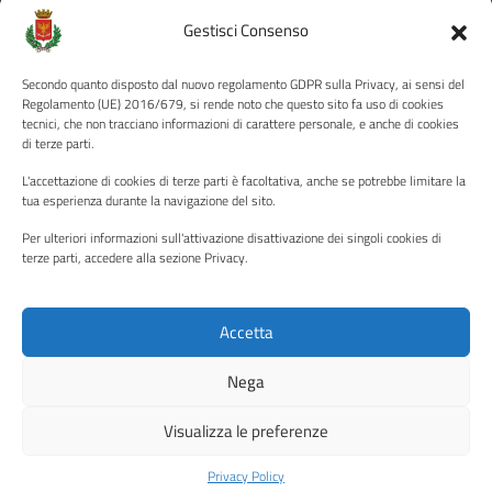
Amministrazione Trasparente
Gestisci Consenso
Albo pretorio
Secondo quanto disposto dal nuovo regolamento GDPR sulla Privacy, ai sensi del
Informativa privacy
Regolamento (UE) 2016/679, si rende noto che questo sito fa uso di cookies
tecnici, che non tracciano informazioni di carattere personale, e anche di cookies
Note legali
di terze parti.
Dichiarazione di accessibilità
L'accettazione di cookies di terze parti è facoltativa, anche se potrebbe limitare la
Piano di miglioramento del sito
tua esperienza durante la navigazione del sito.
Per ulteriori informazioni sull'attivazione disattivazione dei singoli cookies di
terze parti, accedere alla sezione Privacy.
SEGUICI SU
Facebook
YouTube
Twitter
Instagram
Accetta
Nega
Media policy
Mappa del sito
Visualizza le preferenze
Copyright © 2026 - Città di Palermo •
Powered by Sispi
Privacy Policy