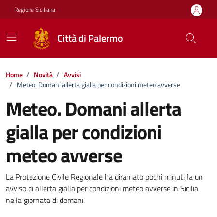
Vai ai contenuti
Vai al footer
Regione Siciliana
Città di Palermo
Home
/
Novità
/
Avvisi
/
Meteo. Domani allerta gialla per condizioni meteo avverse
Meteo. Domani allerta
gialla per condizioni
meteo avverse
Dettagli della notizia
La Protezione Civile Regionale ha diramato pochi minuti fa un
avviso di allerta gialla per condizioni meteo avverse in Sicilia
nella giornata di domani.