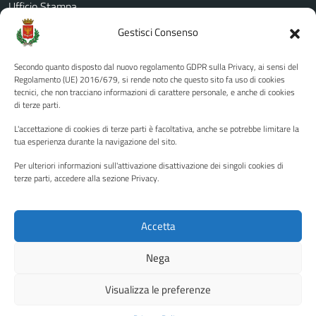
Ufficio Stampa
Amministrazione Trasparente
Gestisci Consenso
Albo pretorio
Secondo quanto disposto dal nuovo regolamento GDPR sulla Privacy, ai sensi del
Informativa privacy
Regolamento (UE) 2016/679, si rende noto che questo sito fa uso di cookies
tecnici, che non tracciano informazioni di carattere personale, e anche di cookies
Note legali
di terze parti.
Dichiarazione di accessibilità
L'accettazione di cookies di terze parti è facoltativa, anche se potrebbe limitare la
Piano di miglioramento del sito
tua esperienza durante la navigazione del sito.
Per ulteriori informazioni sull'attivazione disattivazione dei singoli cookies di
terze parti, accedere alla sezione Privacy.
SEGUICI SU
Facebook
YouTube
Twitter
Instagram
Accetta
Nega
Media policy
Mappa del sito
Visualizza le preferenze
Copyright © 2026 - Città di Palermo •
Powered by Sispi