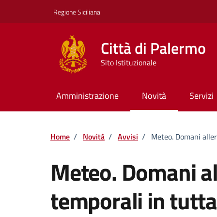
Vai ai contenuti
Vai al footer
Regione Siciliana
Città di Palermo
Sito Istituzionale
Amministrazione
Novità
Servizi
Home
/
Novità
/
Avvisi
/
Meteo. Domani allerta
Meteo. Domani all
temporali in tutta 