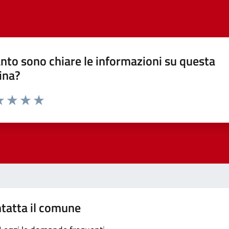
nto sono chiare le informazioni su questa
ina?
a 1 stelle su 5
luta 2 stelle su 5
Valuta 3 stelle su 5
Valuta 4 stelle su 5
Valuta 5 stelle su 5
tatta il comune