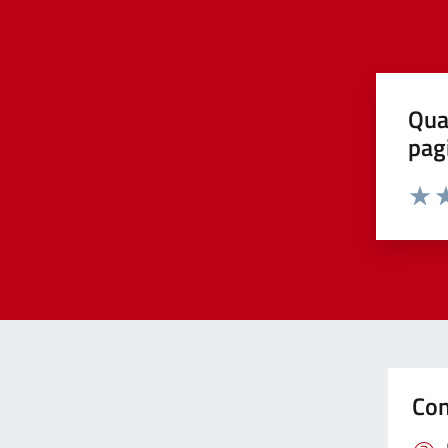
Qua
pag
Valut
Va
Con