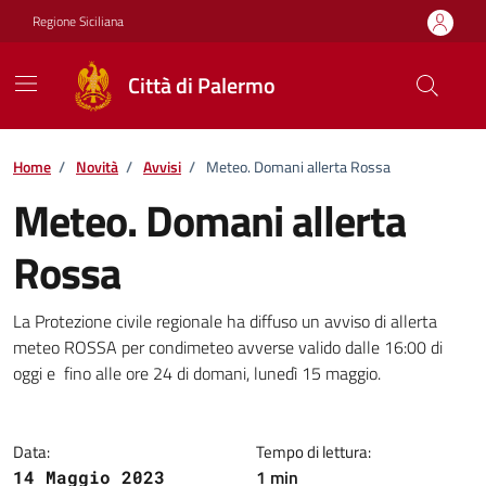
Vai ai contenuti
Vai al footer
Regione Siciliana
Città di Palermo
Home
/
Novità
/
Avvisi
/
Meteo. Domani allerta Rossa
Meteo. Domani allerta
Rossa
Dettagli della notizia
La Protezione civile regionale ha diffuso un avviso di allerta
meteo ROSSA per condimeteo avverse valido dalle 16:00 di
oggi e fino alle ore 24 di domani, lunedì 15 maggio.
Data:
Tempo di lettura:
1 min
14 Maggio 2023