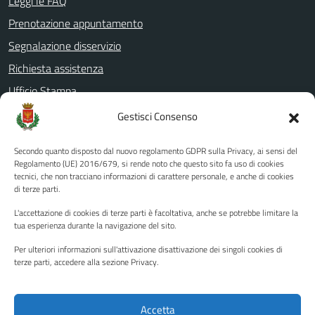
Leggi le FAQ
Prenotazione appuntamento
Segnalazione disservizio
Richiesta assistenza
Ufficio Stampa
Amministrazione Trasparente
Gestisci Consenso
Albo pretorio
Secondo quanto disposto dal nuovo regolamento GDPR sulla Privacy, ai sensi del
Informativa privacy
Regolamento (UE) 2016/679, si rende noto che questo sito fa uso di cookies
tecnici, che non tracciano informazioni di carattere personale, e anche di cookies
Note legali
di terze parti.
Dichiarazione di accessibilità
L'accettazione di cookies di terze parti è facoltativa, anche se potrebbe limitare la
Piano di miglioramento del sito
tua esperienza durante la navigazione del sito.
Per ulteriori informazioni sull'attivazione disattivazione dei singoli cookies di
terze parti, accedere alla sezione Privacy.
SEGUICI SU
Facebook
YouTube
Twitter
Instagram
Accetta