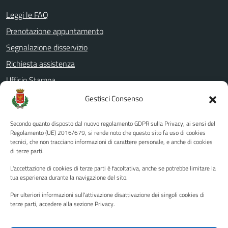
Leggi le FAQ
Prenotazione appuntamento
Segnalazione disservizio
Richiesta assistenza
Ufficio Stampa
Amministrazione Trasparente
Gestisci Consenso
Albo pretorio
Secondo quanto disposto dal nuovo regolamento GDPR sulla Privacy, ai sensi del
Informativa privacy
Regolamento (UE) 2016/679, si rende noto che questo sito fa uso di cookies
tecnici, che non tracciano informazioni di carattere personale, e anche di cookies
Note legali
di terze parti.
Dichiarazione di accessibilità
L'accettazione di cookies di terze parti è facoltativa, anche se potrebbe limitare la
Piano di miglioramento del sito
tua esperienza durante la navigazione del sito.
Per ulteriori informazioni sull'attivazione disattivazione dei singoli cookies di
terze parti, accedere alla sezione Privacy.
SEGUICI SU