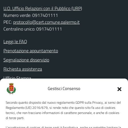
U.O. Ufficio Relazioni con il Pubblico (URP)
Numero verde: 0917401111
PEC:
protocollo@cert.comune.palermo.it
Centralino unico: 0917401111
Leggi le FAQ
Prenotazione appuntamento
Segnalazione disservizio
Richiesta assistenza
Ufficio Stampa
Amministrazione Trasparente
Gestisci Consenso
Albo pretorio
Secondo quanto disposto dal nuovo regolamento GDPR sulla Privacy, ai sensi del
Informativa privacy
Regolamento (UE) 2016/679, si rende noto che questo sito fa uso di cookies
tecnici, che non tracciano informazioni di carattere personale, e anche di cookies
Note legali
di terze parti.
Dichiarazione di accessibilità
L'accettazione di cookies di terze parti è facoltativa, anche se potrebbe limitare la