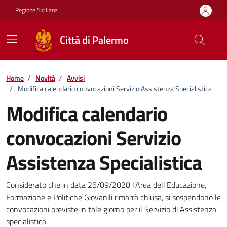
Vai ai contenuti
Vai al footer
Regione Siciliana
Città di Palermo
Home
/
Novità
/
Avvisi
/
Modifica calendario convocazioni Servizio Assistenza Specialistica
Modifica calendario
convocazioni Servizio
Assistenza Specialistica
Dettagli della notizia
Considerato che in data 25/09/2020 l'Area dell'Educazione,
Formazione e Politiche Giovanili rimarrà chiusa, si sospendono le
convocazioni previste in tale giorno per il Servizio di Assistenza
specialistica.