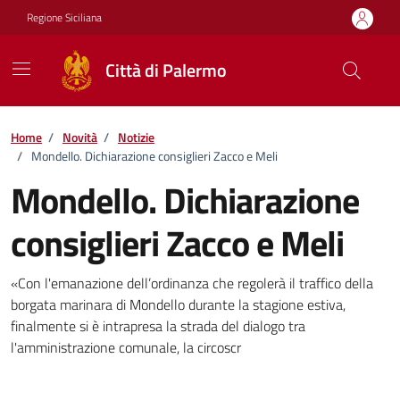
Vai ai contenuti
Vai al footer
Regione Siciliana
Città di Palermo
Home
/
Novità
/
Notizie
/
Mondello. Dichiarazione consiglieri Zacco e Meli
Mondello. Dichiarazione
consiglieri Zacco e Meli
Dettagli della notizia
«Con l'emanazione dell’ordinanza che regolerà il traffico della
borgata marinara di Mondello durante la stagione estiva,
finalmente si è intrapresa la strada del dialogo tra
l'amministrazione comunale, la circoscr