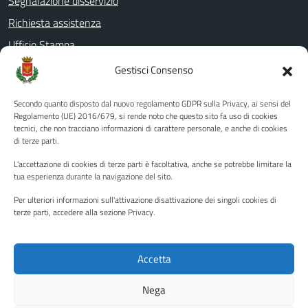
Segnalazione disservizio
Richiesta assistenza
Ufficio Stampa
Amministrazione Trasparente
Gestisci Consenso
Albo pretorio
Secondo quanto disposto dal nuovo regolamento GDPR sulla Privacy, ai sensi del
Informativa privacy
Regolamento (UE) 2016/679, si rende noto che questo sito fa uso di cookies
tecnici, che non tracciano informazioni di carattere personale, e anche di cookies
Note legali
di terze parti.
Dichiarazione di accessibilità
L'accettazione di cookies di terze parti è facoltativa, anche se potrebbe limitare la
Piano di miglioramento del sito
tua esperienza durante la navigazione del sito.
Per ulteriori informazioni sull'attivazione disattivazione dei singoli cookies di
terze parti, accedere alla sezione Privacy.
SEGUICI SU
Facebook
YouTube
Twitter
Instagram
Accetta
Nega