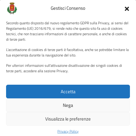
Amministrazione Trasparente
Gestisci Consenso
Albo pretorio
Secondo quanto disposto dal nuovo regolamento GDPR sulla Privacy, ai sensi del
Informativa privacy
Regolamento (UE) 2016/679, si rende noto che questo sito fa uso di cookies
tecnici, che non tracciano informazioni di carattere personale, e anche di cookies
Note legali
di terze parti.
Dichiarazione di accessibilità
L'accettazione di cookies di terze parti è facoltativa, anche se potrebbe limitare la
Piano di miglioramento del sito
tua esperienza durante la navigazione del sito.
Per ulteriori informazioni sull'attivazione disattivazione dei singoli cookies di
terze parti, accedere alla sezione Privacy.
SEGUICI SU
Facebook
YouTube
Twitter
Instagram
Accetta
Nega
Media policy
Mappa del sito
Visualizza le preferenze
Copyright © 2026 - Città di Palermo •
Powered by Sispi
Privacy Policy