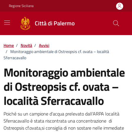
Vai ai contenuti
Vai al footer
Regione Siciliana
Città di Palermo
Home
/
Novità
/
Avvisi
/
Monitoraggio ambientale di Ostreopsis cf. ovata – località
Sferracavallo
Monitoraggio ambientale
di Ostreopsis cf. ovata –
località Sferracavallo
Dettagli della notizia
Poiché su un campione d'acqua prelevato dall'ARPA località
Sferracavallo è stata riscontrata una concentrazione di
Ostreopsis cf.ovata,si consiglia di non sostare nelle immediate