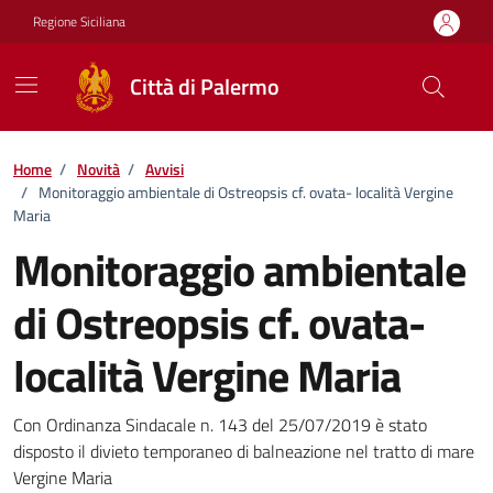
Vai ai contenuti
Vai al footer
Regione Siciliana
Città di Palermo
Home
/
Novità
/
Avvisi
/
Monitoraggio ambientale di Ostreopsis cf. ovata- località Vergine
Maria
Monitoraggio ambientale
di Ostreopsis cf. ovata-
località Vergine Maria
Dettagli della notizia
Con Ordinanza Sindacale n. 143 del 25/07/2019 è stato
disposto il divieto temporaneo di balneazione nel tratto di mare
Vergine Maria