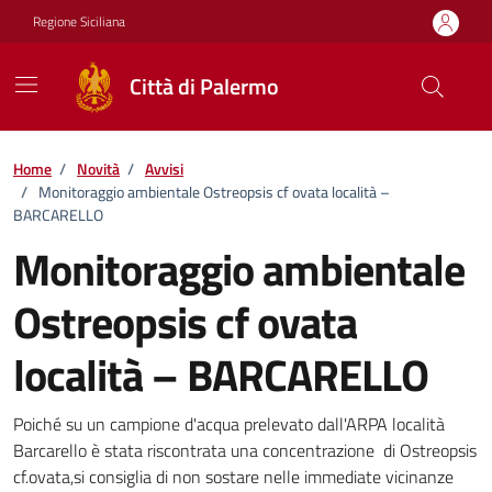
Vai ai contenuti
Vai al footer
Regione Siciliana
Città di Palermo
Home
/
Novità
/
Avvisi
/
Monitoraggio ambientale Ostreopsis cf ovata località –
BARCARELLO
Monitoraggio ambientale
Ostreopsis cf ovata
località – BARCARELLO
Dettagli della notizia
Poiché su un campione d'acqua prelevato dall'ARPA località
Barcarello è stata riscontrata una concentrazione di Ostreopsis
cf.ovata,si consiglia di non sostare nelle immediate vicinanze