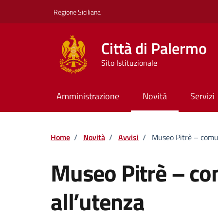
Vai ai contenuti
Vai al footer
Regione Siciliana
Città di Palermo
Sito Istituzionale
Amministrazione
Novità
Servizi
Home
/
Novità
/
Avvisi
/
Museo Pitrè – comun
Museo Pitrè – co
all’utenza