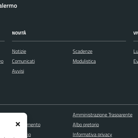
Palermo
NOVITÀ
V
Notizie
Scadenze
Lu
vo
Comunicati
Modulistica
Ev
Avvisi
 FAQ
Amministrazione Trasparente
zione appuntamento
Albo pretorio
one disservizio
Informativa privacy