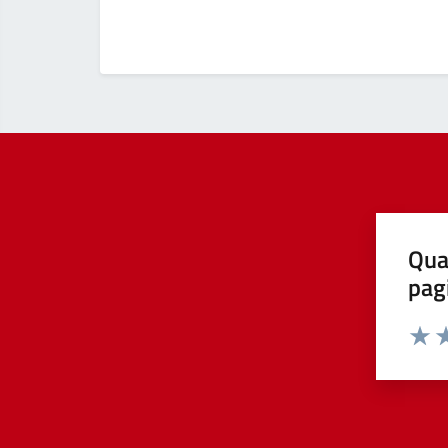
Qua
pag
Valut
Va