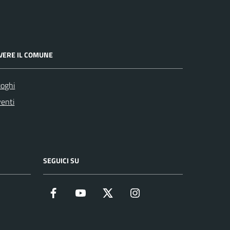
IVERE IL COMUNE
oghi
enti
SEGUICI SU
Facebook
YouTube
Twitter
Instagram