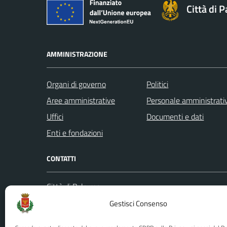
Città di 
AMMINISTRAZIONE
Organi di governo
Politici
Aree amministrative
Personale amministrati
Uffici
Documenti e dati
Enti e fondazioni
CONTATTI
Città di Palermo
Leggi le
Piazza Pretoria, 1
Gestisci Consenso
Prenota
Codice fiscale / P. IVA:80016350821
Segnalazi