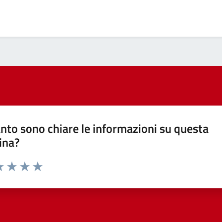
nto sono chiare le informazioni su questa
ina?
a 1 stelle su 5
luta 2 stelle su 5
Valuta 3 stelle su 5
Valuta 4 stelle su 5
Valuta 5 stelle su 5