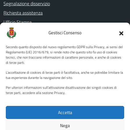
Segnalazione disservizio
Richiesta assistenza
Ufficio Stampa
Amministrazione Trasparente
Gestisci Consenso
Albo pretorio
Secondo quanto disposto dal nuovo regolamento GDPR sulla Privacy, ai sensi del
Informativa privacy
Regolamento (UE) 2016/679, si rende noto che questo sito fa uso di cookies
tecnici, che non tracciano informazioni di carattere personale, e anche di cookies
Note legali
di terze parti.
Dichiarazione di accessibilità
L'accettazione di cookies di terze parti è facoltativa, anche se potrebbe limitare la
Piano di miglioramento del sito
tua esperienza durante la navigazione del sito.
Per ulteriori informazioni sull'attivazione disattivazione dei singoli cookies di
terze parti, accedere alla sezione Privacy.
SEGUICI SU
Facebook
YouTube
Twitter
Instagram
Accetta
Nega