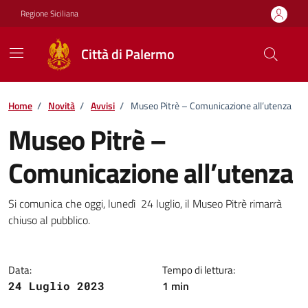
Vai ai contenuti
Vai al footer
Regione Siciliana
Città di Palermo
Home
/
Novità
/
Avvisi
/
Museo Pitrè – Comunicazione all’utenza
Museo Pitrè –
Comunicazione all’utenza
Dettagli della notizia
Si comunica che oggi, lunedì 24 luglio, il Museo Pitrè rimarrà
chiuso al pubblico.
Data:
Tempo di lettura:
1 min
24 Luglio 2023