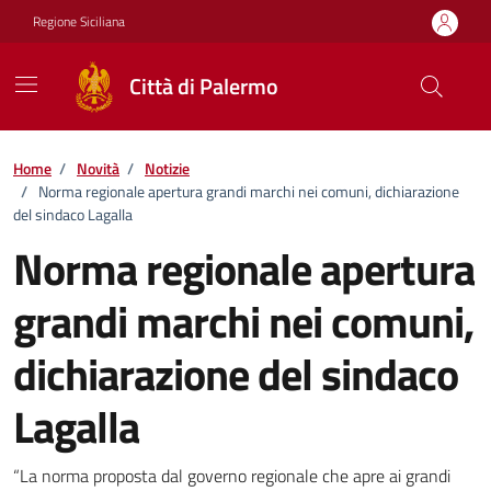
Vai ai contenuti
Vai al footer
Regione Siciliana
Città di Palermo
Home
/
Novità
/
Notizie
/
Norma regionale apertura grandi marchi nei comuni, dichiarazione
del sindaco Lagalla
Norma regionale apertura
grandi marchi nei comuni,
dichiarazione del sindaco
Lagalla
Dettagli della notizia
“La norma proposta dal governo regionale che apre ai grandi