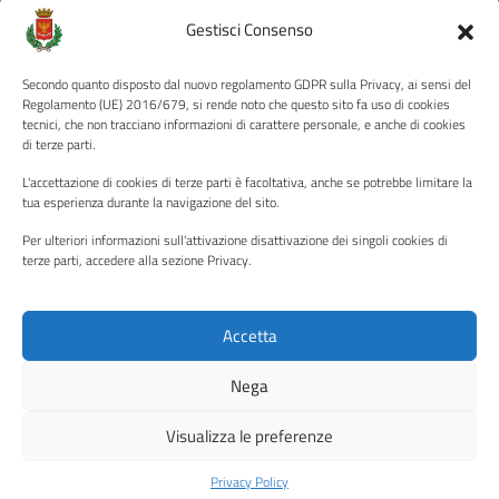
Amministrazione Trasparente
Gestisci Consenso
Albo pretorio
Secondo quanto disposto dal nuovo regolamento GDPR sulla Privacy, ai sensi del
Informativa privacy
Regolamento (UE) 2016/679, si rende noto che questo sito fa uso di cookies
tecnici, che non tracciano informazioni di carattere personale, e anche di cookies
Note legali
di terze parti.
Dichiarazione di accessibilità
L'accettazione di cookies di terze parti è facoltativa, anche se potrebbe limitare la
Piano di miglioramento del sito
tua esperienza durante la navigazione del sito.
Per ulteriori informazioni sull'attivazione disattivazione dei singoli cookies di
terze parti, accedere alla sezione Privacy.
SEGUICI SU
Facebook
YouTube
Twitter
Instagram
Accetta
Nega
Media policy
Mappa del sito
Visualizza le preferenze
Copyright © 2026 - Città di Palermo •
Powered by Sispi
Privacy Policy