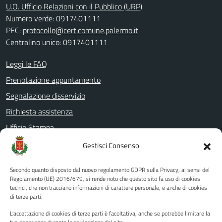
U.O. Ufficio Relazioni con il Pubblico (URP)
Numero verde: 0917401111
PEC:
protocollo@cert.comune.palermo.it
Centralino unico: 0917401111
Leggi le FAQ
Prenotazione appuntamento
Segnalazione disservizio
Richiesta assistenza
Ufficio Stampa
Amministrazione Trasparente
Gestisci Consenso
Albo pretorio
Secondo quanto disposto dal nuovo regolamento GDPR sulla Privacy, ai sensi del
Informativa privacy
Regolamento (UE) 2016/679, si rende noto che questo sito fa uso di cookies
tecnici, che non tracciano informazioni di carattere personale, e anche di cookies
Note legali
di terze parti.
Dichiarazione di accessibilità
L'accettazione di cookies di terze parti è facoltativa, anche se potrebbe limitare la