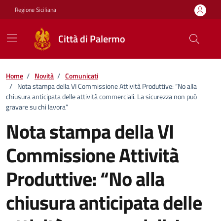
Vai ai contenuti
Vai al footer
Regione Siciliana
Città di Palermo
Home
/
Novità
/
Comunicati
/
Nota stampa della VI Commissione Attività Produttive: “No alla
chiusura anticipata delle attività commerciali. La sicurezza non può
gravare su chi lavora”
Nota stampa della VI
Commissione Attività
Produttive: “No alla
chiusura anticipata delle