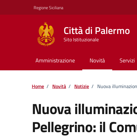
Vai ai contenuti
Vai al footer
Regione Siciliana
Città di Palermo
Sito Istituzionale
Amministrazione
Novità
Servizi
Home
/
Novità
/
Notizie
/
Nuova illuminazion
Nuova illuminazi
Pellegrino: il Co