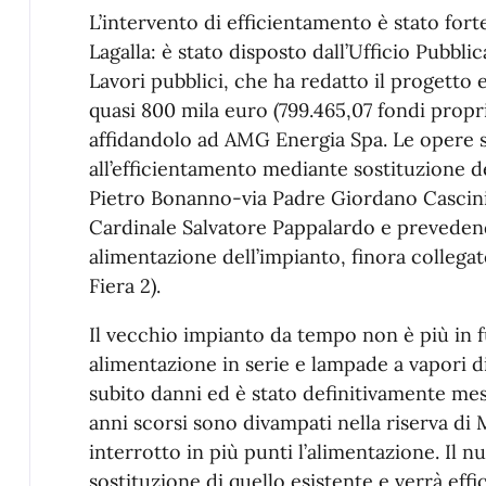
L’intervento di efficientamento è stato for
Lagalla: è stato disposto dall’Ufficio Pubbli
Lavori pubblici, che ha redatto il progetto
quasi 800 mila euro (799.465,07 fondi prop
affidandolo ad AMG Energia Spa. Le opere s
all’efficientamento mediante sostituzione de
Pietro Bonanno-via Padre Giordano Cascini s
Cardinale Salvatore Pappalardo e prevedend
alimentazione dell’impianto, finora collega
Fiera 2).
Il vecchio impianto da tempo non è più in fu
alimentazione in serie e lampade a vapori d
subito danni ed è stato definitivamente mes
anni scorsi sono divampati nella riserva di
interrotto in più punti l’alimentazione. Il n
sostituzione di quello esistente e verrà effi