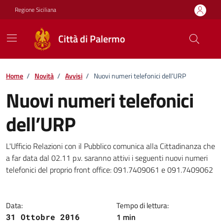
Vai ai contenuti
Vai al footer
Regione Siciliana
Città di Palermo
Home
/
Novità
/
Avvisi
/
Nuovi numeri telefonici dell’URP
Nuovi numeri telefonici
dell’URP
Dettagli della notizia
L'Ufficio Relazioni con il Pubblico comunica alla Cittadinanza che
a far data dal 02.11 p.v. saranno attivi i seguenti nuovi numeri
telefonici del proprio front office: 091.7409061 e 091.7409062
Data:
Tempo di lettura:
1 min
31 Ottobre 2016