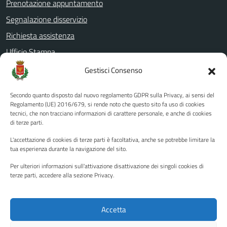
Prenotazione appuntamento
Segnalazione disservizio
Richiesta assistenza
Ufficio Stampa
Amministrazione Trasparente
Gestisci Consenso
Albo pretorio
Secondo quanto disposto dal nuovo regolamento GDPR sulla Privacy, ai sensi del
Informativa privacy
Regolamento (UE) 2016/679, si rende noto che questo sito fa uso di cookies
tecnici, che non tracciano informazioni di carattere personale, e anche di cookies
Note legali
di terze parti.
Dichiarazione di accessibilità
L'accettazione di cookies di terze parti è facoltativa, anche se potrebbe limitare la
Piano di miglioramento del sito
tua esperienza durante la navigazione del sito.
Per ulteriori informazioni sull'attivazione disattivazione dei singoli cookies di
terze parti, accedere alla sezione Privacy.
SEGUICI SU
Facebook
YouTube
Twitter
Instagram
Accetta