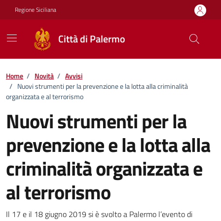
Vai ai contenuti
Vai al footer
Regione Siciliana
Città di Palermo
Home
/
Novità
/
Avvisi
/
Nuovi strumenti per la prevenzione e la lotta alla criminalità
organizzata e al terrorismo
Nuovi strumenti per la
prevenzione e la lotta alla
criminalità organizzata e
al terrorismo
Dettagli della notizia
Il 17 e il 18 giugno 2019 si è svolto a Palermo l’evento di