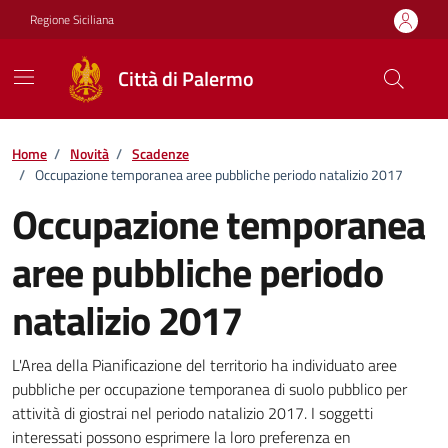
Vai ai contenuti
Vai al footer
Regione Siciliana
Città di Palermo
Home
/
Novità
/
Scadenze
/
Occupazione temporanea aree pubbliche periodo natalizio 2017
Occupazione temporanea
aree pubbliche periodo
natalizio 2017
Dettagli della notizia
L'Area della Pianificazione del territorio ha individuato aree
pubbliche per occupazione temporanea di suolo pubblico per
attività di giostrai nel periodo natalizio 2017. I soggetti
interessati possono esprimere la loro preferenza en