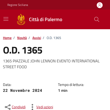
Vai ai contenuti
Vai al footer
Regione Siciliana
Città di Palermo
Home
/
Novità
/
Avvisi
/
O.D. 1365
O.D. 1365
Dettagli della notizia
1365 PIAZZALE JOHN LENNON EVENTO INTERNATIONAL
STREET FOOD
Data:
Tempo di lettura:
1 min
22 Novembre 2024
Condividi
Vedi azioni