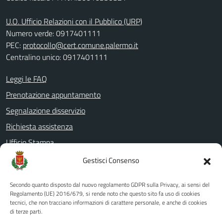
U.O. Ufficio Relazioni con il Pubblico (URP)
Numero verde: 0917401111
PEC:
protocollo@cert.comune.palermo.it
Centralino unico: 0917401111
Leggi le FAQ
Prenotazione appuntamento
Segnalazione disservizio
Richiesta assistenza
Ufficio Stampa
Amministrazione Trasparente
Gestisci Consenso
Albo pretorio
Secondo quanto disposto dal nuovo regolamento GDPR sulla Privacy, ai sensi del
Informativa privacy
Regolamento (UE) 2016/679, si rende noto che questo sito fa uso di cookies
tecnici, che non tracciano informazioni di carattere personale, e anche di cookies
Note legali
di terze parti.
Dichiarazione di accessibilità