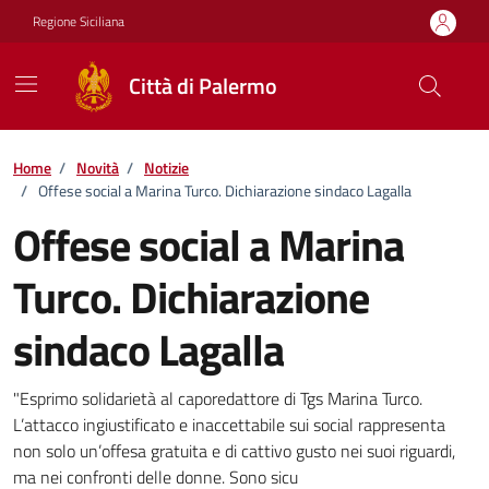
Vai ai contenuti
Vai al footer
Regione Siciliana
Città di Palermo
Home
/
Novità
/
Notizie
/
Offese social a Marina Turco. Dichiarazione sindaco Lagalla
Offese social a Marina
Turco. Dichiarazione
sindaco Lagalla
Dettagli della notizia
"Esprimo solidarietà al caporedattore di Tgs Marina Turco.
L’attacco ingiustificato e inaccettabile sui social rappresenta
non solo un’offesa gratuita e di cattivo gusto nei suoi riguardi,
ma nei confronti delle donne. Sono sicu