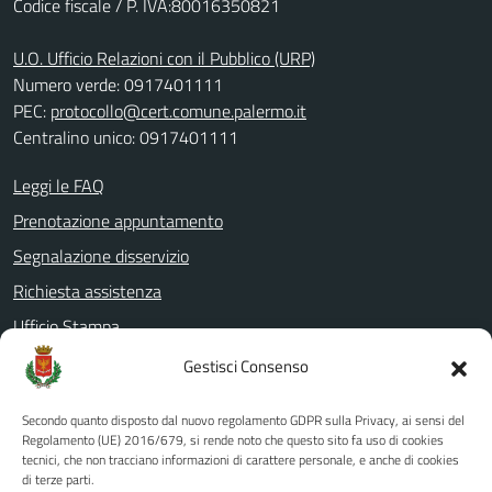
Codice fiscale / P. IVA:80016350821
U.O. Ufficio Relazioni con il Pubblico (URP)
Numero verde: 0917401111
PEC:
protocollo@cert.comune.palermo.it
Centralino unico: 0917401111
Leggi le FAQ
Prenotazione appuntamento
Segnalazione disservizio
Richiesta assistenza
Ufficio Stampa
Amministrazione Trasparente
Gestisci Consenso
Albo pretorio
Secondo quanto disposto dal nuovo regolamento GDPR sulla Privacy, ai sensi del
Informativa privacy
Regolamento (UE) 2016/679, si rende noto che questo sito fa uso di cookies
tecnici, che non tracciano informazioni di carattere personale, e anche di cookies
Note legali
di terze parti.