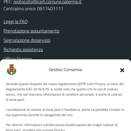
PEC:
protocollo@cert.comune.palermo.it
Centralino unico: 0917401111
Leggi le FAQ
Prenotazione appuntamento
Segnalazione disservizio
Richiesta assistenza
Ufficio Stampa
Amministrazione Trasparente
Gestisci Consenso
Albo pretorio
Secondo quanto disposto dal nuovo regolamento GDPR sulla Privacy, ai sensi del
Informativa privacy
Regolamento (UE) 2016/679, si rende noto che questo sito fa uso di cookies
tecnici, che non tracciano informazioni di carattere personale, e anche di cookies
Note legali
di terze parti.
Dichiarazione di accessibilità
L'accettazione di cookies di terze parti è facoltativa, anche se potrebbe limitare la
Piano di miglioramento del sito
tua esperienza durante la navigazione del sito.
Per ulteriori informazioni sull'attivazione disattivazione dei singoli cookies di
terze parti, accedere alla sezione Privacy.