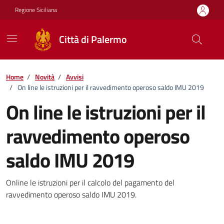
Vai ai contenuti
Vai al footer
Regione Siciliana
Città di Palermo
Home
/
Novità
/
Avvisi
/
On line le istruzioni per il ravvedimento operoso saldo IMU 2019
On line le istruzioni per il
ravvedimento operoso
saldo IMU 2019
Dettagli della notizia
Online le istruzioni per il calcolo del pagamento del
ravvedimento operoso saldo IMU 2019.