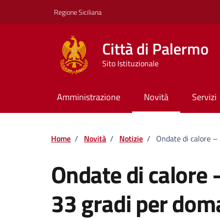
Vai ai contenuti
Vai al footer
Regione Siciliana
Città di Palermo
Sito Istituzionale
Amministrazione
Novità
Servizi
Home
/
Novità
/
Notizie
/
Ondate di calore – 
Ondate di calore 
33 gradi per doma