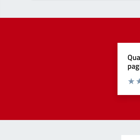
Qua
pag
Valut
Va