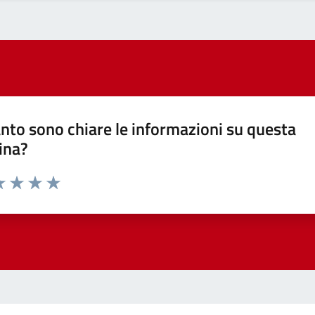
nto sono chiare le informazioni su questa
ina?
a 1 stelle su 5
luta 2 stelle su 5
Valuta 3 stelle su 5
Valuta 4 stelle su 5
Valuta 5 stelle su 5