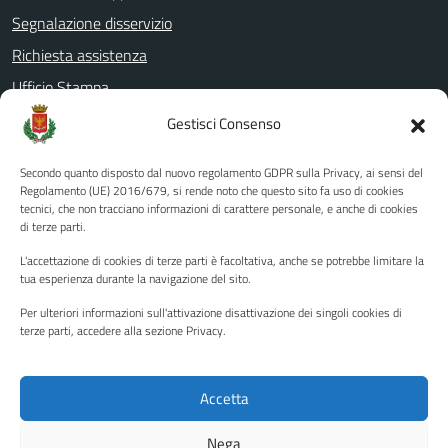
Segnalazione disservizio
Richiesta assistenza
Ufficio Stampa
Amministrazione Trasparente
Gestisci Consenso
Albo pretorio
Secondo quanto disposto dal nuovo regolamento GDPR sulla Privacy, ai sensi del
Informativa privacy
Regolamento (UE) 2016/679, si rende noto che questo sito fa uso di cookies
tecnici, che non tracciano informazioni di carattere personale, e anche di cookies
Note legali
di terze parti.
Dichiarazione di accessibilità
L'accettazione di cookies di terze parti è facoltativa, anche se potrebbe limitare la
Piano di miglioramento del sito
tua esperienza durante la navigazione del sito.
Per ulteriori informazioni sull'attivazione disattivazione dei singoli cookies di
terze parti, accedere alla sezione Privacy.
SEGUICI SU
Facebook
YouTube
Twitter
Instagram
Accetta
Nega