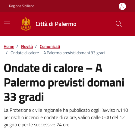
Vai ai contenuti
Vai al footer
Regione Siciliana
Città di Palermo
Home
/
Novità
/
Comunicati
/
Ondate di calore – A Palermo previsti domani 33 gradi
Ondate di calore – A
Palermo previsti domani
33 gradi
Dettagli della notizia
La Protezione civile regionale ha pubblicato oggi l’avviso n.110
per rischio incendi e ondate di calore, valido dalle 0.00 del 12
giugno e per le successive 24 ore.