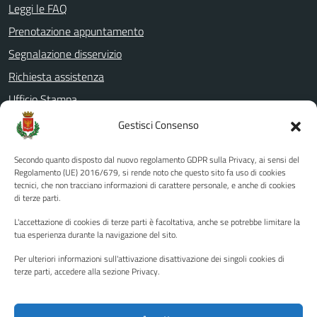
Leggi le FAQ
Prenotazione appuntamento
Segnalazione disservizio
Richiesta assistenza
Ufficio Stampa
Amministrazione Trasparente
Gestisci Consenso
Albo pretorio
Secondo quanto disposto dal nuovo regolamento GDPR sulla Privacy, ai sensi del
Informativa privacy
Regolamento (UE) 2016/679, si rende noto che questo sito fa uso di cookies
tecnici, che non tracciano informazioni di carattere personale, e anche di cookies
Note legali
di terze parti.
Dichiarazione di accessibilità
L'accettazione di cookies di terze parti è facoltativa, anche se potrebbe limitare la
Piano di miglioramento del sito
tua esperienza durante la navigazione del sito.
Per ulteriori informazioni sull'attivazione disattivazione dei singoli cookies di
terze parti, accedere alla sezione Privacy.
SEGUICI SU
Facebook
YouTube
Twitter
Instagram