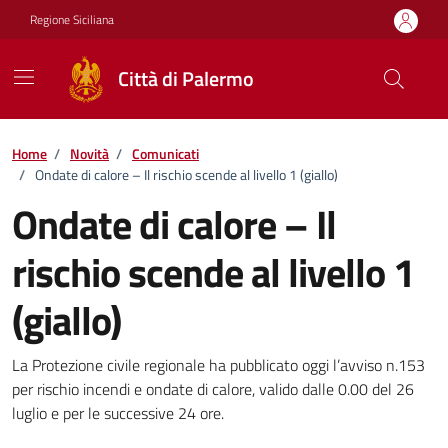
Vai ai contenuti
Vai al footer
Regione Siciliana
Città di Palermo
Home
/
Novità
/
Comunicati
/
Ondate di calore – Il rischio scende al livello 1 (giallo)
Ondate di calore – Il
rischio scende al livello 1
(giallo)
Dettagli della notizia
La Protezione civile regionale ha pubblicato oggi l’avviso n.153
per rischio incendi e ondate di calore, valido dalle 0.00 del 26
luglio e per le successive 24 ore.