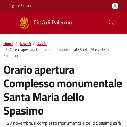
Vai ai contenuti
Vai al footer
Regione Siciliana
Città di Palermo
Home
/
Novità
/
Avvisi
/
Orario apertura Complesso monumentale Santa Maria dello
Spasimo
Orario apertura
Complesso monumentale
Santa Maria dello
Spasimo
Dettagli della notizia
Il 23 novembre, il complesso monumentale dello Spasimo sarà