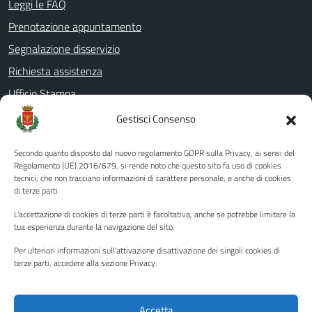
Leggi le FAQ
Prenotazione appuntamento
Segnalazione disservizio
Richiesta assistenza
Ufficio Stampa
Amministrazione Trasparente
Gestisci Consenso
Albo pretorio
Secondo quanto disposto dal nuovo regolamento GDPR sulla Privacy, ai sensi del
Informativa privacy
Regolamento (UE) 2016/679, si rende noto che questo sito fa uso di cookies
tecnici, che non tracciano informazioni di carattere personale, e anche di cookies
Note legali
di terze parti.
Dichiarazione di accessibilità
L'accettazione di cookies di terze parti è facoltativa, anche se potrebbe limitare la
Piano di miglioramento del sito
tua esperienza durante la navigazione del sito.
Per ulteriori informazioni sull'attivazione disattivazione dei singoli cookies di
terze parti, accedere alla sezione Privacy.
SEGUICI SU
Facebook
YouTube
Twitter
Instagram
Accetta